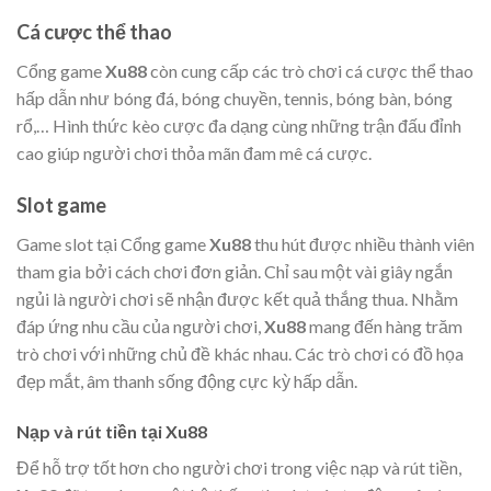
Cá cược thể thao
Cổng game
Xu88
còn
cung
cấp các trò chơi cá cược thể thao
hấp dẫn như bóng đá, bóng chuyền, tennis, bóng bàn, bóng
rổ,… Hình thức kèo cược đa dạng cùng những trận đấu đỉnh
cao giúp người chơi thỏa mãn đam mê cá cược.
Slot game
Game slot tại Cổng game
Xu88
thu hút được nhiều thành viên
tham gia bởi cách chơi đơn giản. Chỉ sau một vài giây ngắn
ngủi là người chơi sẽ nhận được kết quả thắng thua. Nhằm
đáp ứng nhu cầu của người chơi,
Xu88
mang đến hàng trăm
trò chơi với những chủ đề khác nhau. Các trò chơi có đồ họa
đẹp mắt, âm thanh sống động cực kỳ hấp dẫn.
Nạp và
rút tiền tại Xu88
Để hỗ trợ tốt hơn cho người chơi trong việc nạp và rút tiền,