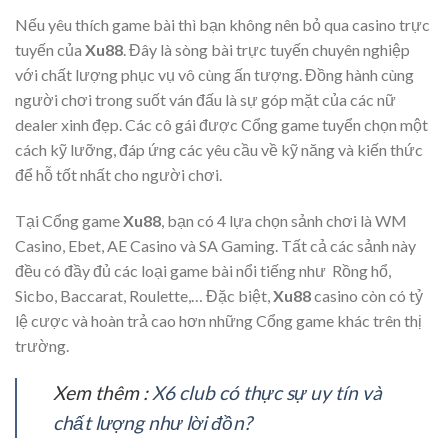
Nếu yêu thích game bài thì bạn không nên bỏ qua casino trực
tuyến của
Xu88
. Đây là sòng bài trực tuyến chuyên nghiệp
với chất lượng phục vụ vô cùng ấn tượng. Đồng hành cùng
người chơi trong suốt ván đấu là sự góp mặt của các nữ
dealer xinh đẹp. Các cô gái được Cổng game tuyển chọn một
cách kỹ lưỡng, đáp ứng các yêu cầu về kỹ năng và kiến thức
để hỗ tốt nhất cho người chơi.
Tại Cổng game
Xu88
, bạn có 4 lựa chọn sảnh chơi là WM
Casino, Ebet, AE Casino và SA Gaming. Tất cả các sảnh này
đều có đầy đủ các loại game bài nổi tiếng như Rồng hổ,
Sicbo, Baccarat, Roulette,… Đặc biệt,
Xu88
casino còn có tỷ
lệ cược và hoàn trả cao hơn những Cổng game khác trên thị
trường.
Xem thêm :
X6 club có thực sự uy tín và
chất lượng như lời đồn?