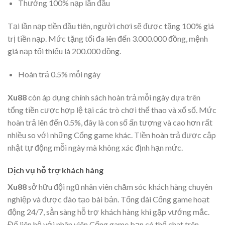
Thưởng 100% nạp lần đầu
Tại lần nạp tiền đầu tiên, người chơi sẽ được tặng 100% giá
trị tiền nạp. Mức tặng tối đa lên đến 3.000.000 đồng, mệnh
giá nạp tối thiểu là 200.000 đồng.
Hoàn trả 0.5% mỗi ngày
Xu88
còn áp dụng chính sách hoàn trả mỗi ngày dựa trên
tổng tiền cược hợp lệ tại các trò chơi thể thao và xổ số. Mức
hoàn trả lên đến 0.5%, đây là con số ấn tượng và cao hơn rất
nhiều so với những Cổng game khác. Tiền hoàn trả được cập
nhật tự động mỗi ngày mà không xác định hạn mức.
Dịch vụ hỗ trợ khách hàng
Xu88
sở hữu đội ngũ nhân viên chăm sóc khách hàng chuyên
nghiệp và được đào tạo bài bản. Tổng đài Cổng game hoạt
động 24/7, sẵn sàng hỗ trợ khách hàng khi gặp vướng mắc.
Để liên hệ với nhân viên Cổng game bạn có thể chat trên