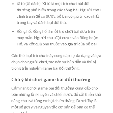
Xì tố (Xì dách): Xì tố là một trò chơi bài đổi
thưởng phổ biến trong các sòng bài. Người chơi
cạnh tranh để có được bộ bài có giá trị cao nhất
trong tay và đánh bại đối thủ.
Rồng hổ: Rồng hổ là một trò chơi bài dựa trên
may mắn. Người chơi đặt cược vào Rồng hoặc
Hổ, và kết quả phụ thuộc vào giá trị của bộ bài.
Các thể loại trò chơi này cung cấp sự đa dạng và lựa
chọn cho người chơi, tạo nên sự hấp dẫn và thú vị
trong trải nghiệm game bài đổi thưởng.
Chú ý khi chơi game bài đổi thưởng
Cẩm nang chơi game bài đổi thưởng cung cấp cho
bạn những lời khuyên và chiến lược để cải thiện khả
năng chơi và tăng cơ hội chiến thắng. Dưới đây là
một số gợi ý và nguyên tắc cơ bản để bạn có thể