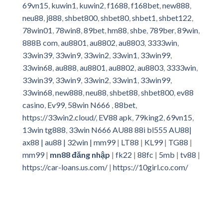
69vn15
,
kuwin1
,
kuwin2
,
f1688
,
f168bet
,
new888
,
neu88
,
j888
,
shbet800
,
shbet80
,
shbet1
,
shbet122
,
78win01
,
78win8
,
89bet
,
hm88
,
shbe
,
789ber
,
89win
,
888B com
,
au8801
,
au8802
,
au8803
,
3333win
,
33win39
,
33win9
,
33win2
,
33win1
,
33win99
,
33win68
,
au888
,
au8801
,
au8802
,
au8803
,
3333win
,
33win39
,
33win9
,
33win2
,
33win1
,
33win99
,
33win68
,
new888
,
neu88
,
shbet88
,
shbet800
,
ev88
casino
,
Ev99
,
58win
N666
,
88bet
,
https://33win2.cloud/
,
EV88 apk
,
79king2
,
69vn15
,
13win
tg888
,
33win
N666
AU88
88i
bl555
AU88|
ax88
|
au88
|
32win
|
mm99
|
LT88
|
KL99
|
TG88
|
mm99
|
mn88 đăng nhập
|
fk22
|
88fc
|
5mb
|
tv88
|
https://car-loans.us.com/
|
https://10girl.co.com/