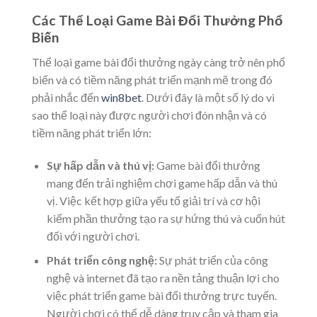
Các Thể Loại Game Bài Đổi Thưởng Phổ
Biến
Thể loại game bài đổi thưởng ngày càng trở nên phổ
biến và có tiềm năng phát triển mạnh mẽ trong đó
phải nhắc đến
win8bet
. Dưới đây là một số lý do vì
sao thể loại này được người chơi đón nhận và có
tiềm năng phát triển lớn:
Sự hấp dẫn và thú vị:
Game bài đổi thưởng
mang đến trải nghiệm chơi game hấp dẫn và thú
vị. Việc kết hợp giữa yếu tố giải trí và cơ hội
kiếm phần thưởng tạo ra sự hứng thú và cuốn hút
đối với người chơi.
Phát triển công nghệ:
Sự phát triển của công
nghệ và internet đã tạo ra nền tảng thuận lợi cho
việc phát triển game bài đổi thưởng trực tuyến.
Người chơi có thể dễ dàng truy cập và tham gia