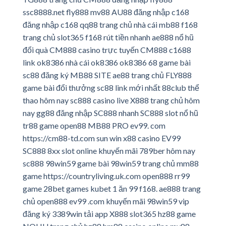
ssc8888.net
fly888
mv88
AU88 đăng nhập
c168
đăng nhập
c168
qq88 trang chủ
nhà cái mb88
f168
trang chủ
slot365
f168 rút tiền nhanh
ae888 nổ hũ
đổi quà
CM888 casino trực tuyến
CM888
c1688
link ok8386
nhà cái ok8386
ok8386
68 game bài
sc88 đăng ký
MB88 SITE
ae88 trang chủ
FLY888
game bài đổi thưởng
sc88 link mới nhất
88club thể
thao hôm nay
sc888 casino live
X888 trang chủ hôm
nay
gg88
đăng nhập SC888 nhanh
SC888 slot nổ hũ
tr88 game
open88
MB88 PRO
ev99. com
https://cm88-td.com
sun win
x88 casino
EV99
SC888
8xx slot online
khuyến mãi 789ber hôm nay
sc888
98win59 game bài
98win59 trang chủ
mm88
game
https://countryliving.uk.com
open888
rr99
game
28bet games
kubet 1 ăn 99
f168.
ae888 trang
chủ
open888
ev99 .com
khuyến mãi 98win59 vip
đăng ký 3389win
tải app X888
slot365
hz88 game