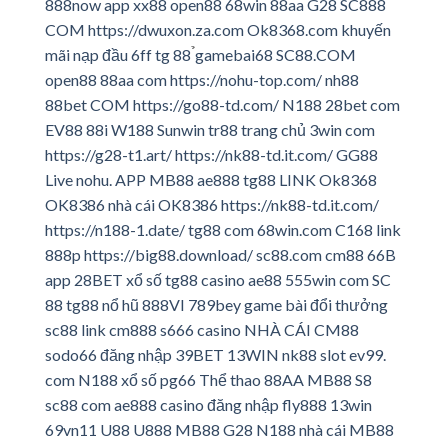
888now app
xx88
open88
68win
88aa
G28
SC888
COM
https://dwuxon.za.com
Ok8368.com
khuyến
mãi nạp đầu 6ff
tg 88
̉́gamebai68
SC88.COM
open88
88aa com
https://nohu-top.com/
nh88
88bet COM
https://go88-td.com/
N188
28bet com
EV88
88i
W188
Sunwin
tr88 trang chủ
3win com
https://g28-t1.art/
https://nk88-td.it.com/
GG88
Live
nohu.
APP MB88
ae888
tg88
LINK Ok8368
OK8386 nhà cái
OK8386
https://nk88-td.it.com/
https://n188-1.date/
tg88 com
68win.com
C168 link
888p
https://big88.download/
sc88.com
cm88
66B
app
28BET xổ số
tg88 casino
ae88
555win com
SC
88
tg88 nổ hũ
888VI
789bey game bài đổi thưởng
sc88 link
cm888
s666 casino
NHÀ CÁI CM88
sodo66 đăng nhập
39BET
13WIN
nk88 slot
ev99.
com
N188 xổ số
pg66
Thể thao 88AA
MB88
S8
sc88 com
ae888 casino
đăng nhập fly888
13win
69vn11
U88
U888
MB88
G28
N188 nhà cái
MB88