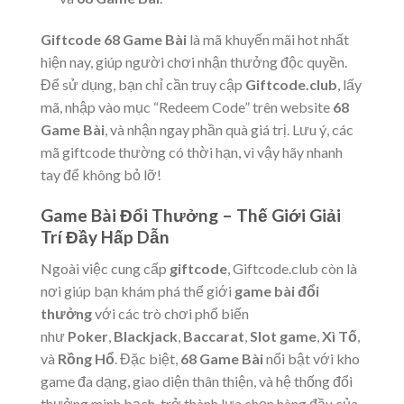
Giftcode 68 Game Bài
là mã khuyến mãi hot nhất
hiện nay, giúp người chơi nhận thưởng độc quyền.
Để sử dụng, bạn chỉ cần truy cập
Giftcode.club
, lấy
mã, nhập vào mục “Redeem Code” trên website
68
Game Bài
, và nhận ngay phần quà giá trị. Lưu ý, các
mã giftcode thường có thời hạn, vì vậy hãy nhanh
tay để không bỏ lỡ!
Game Bài Đổi Thưởng – Thế Giới Giải
Trí Đầy Hấp Dẫn
Ngoài việc cung cấp
giftcode
, Giftcode.club còn là
nơi giúp bạn khám phá thế giới
game bài đổi
thưởng
với các trò chơi phổ biến
như
Poker
,
Blackjack
,
Baccarat
,
Slot game
,
Xì Tố
,
và
Rồng Hổ
. Đặc biệt,
68 Game Bài
nổi bật với kho
game đa dạng, giao diện thân thiện, và hệ thống đổi
thưởng minh bạch, trở thành lựa chọn hàng đầu của