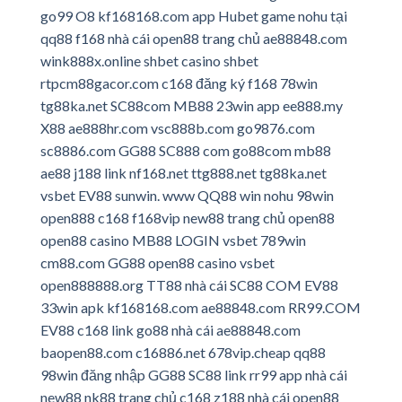
go99
O8
kf168168.com
app Hubet
game nohu
tại
qq88
f168 nhà cái
open88 trang chủ
ae88848.com
wink888x.online
shbet casino
shbet
rtpcm88gacor.com
c168 đăng ký
f168
78win
tg88ka.net
SC88com
MB88
23win app
ee888.my
X88
ae888hr.com
vsc888b.com
go9876.com
sc8886.com
GG88
SC888 com
go88com
mb88
ae88
j188 link
nf168.net
ttg888.net
tg88ka.net
vsbet
EV88
sunwin.
www QQ88 win
nohu
98win
open888
c168
f168vip
new88 trang chủ
open88
open88 casino
MB88 LOGIN
vsbet
789win
cm88.com
GG88
open88 casino
vsbet
open888888.org
TT88 nhà cái
SC88 COM
EV88
33win apk
kf168168.com
ae88848.com
RR99.COM
EV88
c168 link
go88 nhà cái
ae88848.com
baopen88.com
c16886.net
678vip.cheap
qq88
98win đăng nhập
GG88
SC88 link
rr99 app
nhà cái
new88
nk88
trang chủ c168
z188 nhà cái
open88