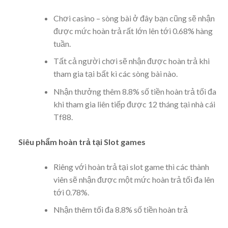
Chơi casino – sòng bài ở đây bạn cũng sẽ nhận
được mức hoàn trả rất lớn lên tới 0.68% hàng
tuần.
Tất cả người chơi sẽ nhận được hoàn trả khi
tham gia tại bất kì các sòng bài nào.
Nhận thưởng thêm 8.8% số tiền hoàn trả tối đa
khi tham gia liên tiếp được 12 tháng tại nhà cái
Tf88.
Siêu phẩm hoàn trả tại Slot games
Riêng với hoàn trả tại slot game thì các thành
viên sẽ nhận được một mức hoàn trả tối đa lên
tới 0.78%.
Nhận thêm tối đa 8.8% số tiền hoàn trả