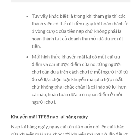
Tuy vậy khác biệt là trong khi tham gia thì các
thành viên có thể rút tiền ngay khi hoàn thành ở
1 vòng cược của tiền nạp chứ không phải là
hoàn thành tất cả doanh thu mới đã được rút
tiền.
Mỗi hình thức khuyến mãi lại có một cái ưu
điểm và cái nhược điểm của nó, từng người
chơi cần dựa trên cách chơi ở mỗi người rồi từ
đó sẽ lựa chọn loại khuyến mãi phù hợp nhất
chứ không phải chắc chắn là cái nào sẽ lợi hơn
cái nào, hoàn toàn dựa trên quan điểm ở mỗi
người chơi.
Khuyến mãi TF88 nạp lại hàng ngày
Nạp lại hàng ngày, ngay cái tên đã muốn nói lên cái khác
của khuyến mãi này, khác với khuyến mãi nạp ở lần đầu ở