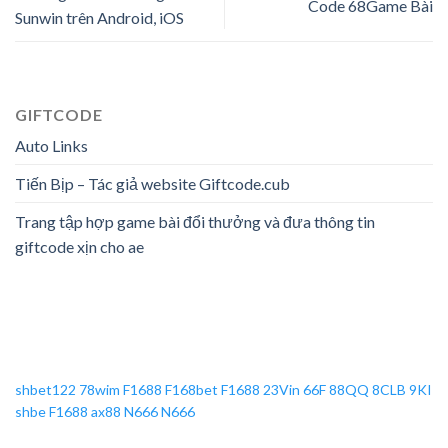
Code 68Game Bài
Sunwin trên Android, iOS
GIFTCODE
Auto Links
Tiến Bịp – Tác giả website Giftcode.cub
Trang tập hợp game bài đổi thưởng và đưa thông tin
giftcode xịn cho ae
shbet122
78wim
F1688
F168bet
F1688
23Vin
66F
88QQ
8CLB
9KI
shbe
F1688
ax88
N666
N666