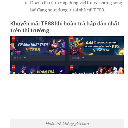
Doanh thu được áp dụng với tất cả những sòng
bài đang hoạt động ở tại nhà cái TF88.
Khuyến mãi TF88 khi hoàn trả hấp dẫn nhất
trên thị trường
Hoàn trả không giới hạn