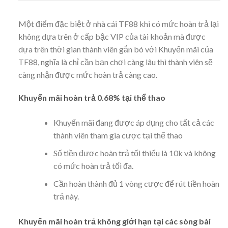
Một điểm đặc biệt ở nhà cái TF88 khi có mức hoàn trả lại
không dựa trên ở cấp bậc VIP của tài khoản mà được
dựa trên thời gian thành viên gắn bó với Khuyến mãi của
TF88, nghĩa là chỉ cần bạn chơi càng lâu thì thành viên sẽ
càng nhận được mức hoàn trả càng cao.
Khuyến mãi hoàn trả 0.68% tại thể thao
Khuyến mãi đang được áp dụng cho tất cả các
thành viên tham gia cược tại thể thao
Số tiền được hoàn trả tối thiểu là 10k và không
có mức hoàn trả tối đa.
Cần hoàn thành đủ 1 vòng cược để rút tiền hoàn
trả này.
Khuyến mãi hoàn trả không giới hạn tại các sòng bài