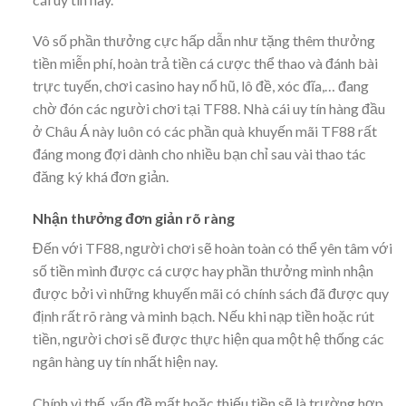
Vô số phần thưởng cực hấp dẫn như tặng thêm thưởng
tiền miễn phí, hoàn trả tiền cá cược thể thao và đánh bài
trực tuyến, chơi casino hay nổ hũ, lô đề, xóc đĩa,… đang
chờ đón các người chơi tại TF88. Nhà cái uy tín hàng đầu
ở Châu Á này luôn có các phần quà khuyến mãi TF88 rất
đáng mong đợi dành cho nhiều bạn chỉ sau vài thao tác
đăng ký khá đơn giản.
Nhận thưởng đơn giản rõ ràng
Đến với TF88, người chơi sẽ hoàn toàn có thể yên tâm với
số tiền mình được cá cược hay phần thưởng mình nhận
được bởi vì những khuyến mãi có chính sách đã được quy
định rất rõ ràng và minh bạch. Nếu khi nạp tiền hoặc rút
tiền, người chơi sẽ được thực hiện qua một hệ thống các
ngân hàng uy tín nhất hiện nay.
Chính vì thế, vấn đề mất hoặc thiếu tiền sẽ là trường hợp