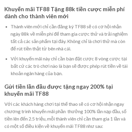
Khuyến mãi TF88 Tặng 88k tiền cược miễn phí
dành cho thành viên mới
Thành viên mới chỉ cần đăng ký TF88 sẽ
có cơ hội nhận
ngày 88k về miễn phí để tham gia cược thử và trải nghiệm
tất cả các sản phẩm tại đây. Không chỉ là chơi thử mà còn
để rút tiền thật từ bên nhà cái.
Với khuyến mãi này chỉ cần bạn đặt cược 8 vòng cược tại
bất cứ các trò chơi nào là bạn sẽ được phép rút tiền về tài
khoản ngân hàng của bạn.
Gửi tiền lần đầu được tặng ngay 200% tại
khuyến mãi TF88
Với các khách hàng chơi tại thể thao sẽ có cơ hội nhận ngay
chương trình khuyến mãi phần thưởng 100% lần nạp đầu, số
tiền lên đến 2.5 triệu, mỗi thành viên chỉ cần tham gia 1 lần và
có một số điều kiện về khuyến mãi TF88 như sau: