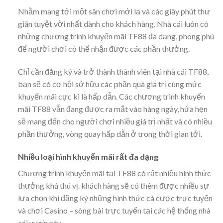
Nhằm mang tới một sân chơi mới lạ và các giây phút thư
giãn tuyệt vời nhất dành cho khách hàng. Nhà cái luôn có
những chương trình khuyến mãi TF88 đa dạng, phong phú
để người chơi có thể nhận được các phần thưởng.
Chỉ cần đăng ký và trở thành thành viên tại nhà cái TF88,
bạn sẽ có cơ hội sở hữu các phần quà giá trị cùng mức
khuyến mãi cực kì là hấp dẫn. Các chương trình khuyến
mãi TF88 vẫn đang được ra mắt vào hàng ngày, hứa hẹn
sẽ mang đến cho người chơi nhiều giá trị nhất và có nhiều
phần thưởng, vòng quay hấp dẫn ở trong thời gian tới.
Nhiều loại hình khuyến mãi rất đa dạng
Chương trình khuyến mãi tại TF88 có rất nhiều hình thức
thưởng khá thú vị. khách hàng sẽ có thêm được nhiều sự
lựa chọn khi đăng ký những hình thức cá cược trực tuyến
và chơi Casino – sòng bài trực tuyến tại các hệ thống nhà
cái uy tín này.