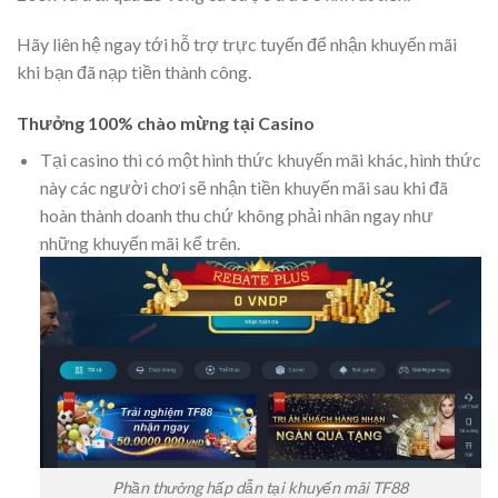
Hãy liên hệ ngay tới hỗ trợ trực tuyến để nhận khuyến mãi
khi bạn đã nạp tiền thành công.
Thưởng 100% chào mừng tại Casino
Tại casino thì có một hình thức khuyến mãi khác, hình thức
này các người chơi sẽ nhận tiền khuyến mãi sau khi đã
hoàn thành doanh thu chứ không phải nhân ngay như
những khuyến mãi kể trên.
Phần thưởng hấp dẫn tại khuyến mãi TF88