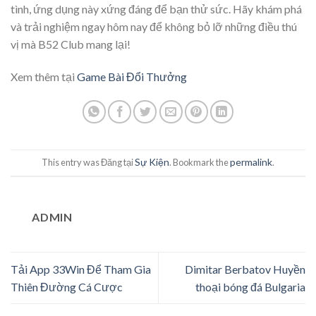
tình, ứng dụng này xứng đáng để bạn thử sức. Hãy khám phá
và trải nghiệm ngay hôm nay để không bỏ lỡ những điều thú
vị mà B52 Club mang lại!
Xem thêm tại
Game Bài Đổi Thưởng
Sự Kiện
permalink
This entry was Đăng tại
. Bookmark the
.
ADMIN
Tải App 33Win Để Tham Gia
Dimitar Berbatov Huyền
Thiên Đường Cá Cược
thoại bóng đá Bulgaria