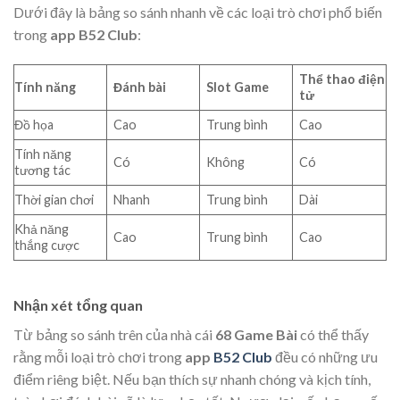
Dưới đây là bảng so sánh nhanh về các loại trò chơi phổ biến
trong
app B52 Club
:
Thể thao điện
Tính năng
Đánh bài
Slot Game
tử
Đồ họa
Cao
Trung bình
Cao
Tính năng
Có
Không
Có
tương tác
Thời gian chơi
Nhanh
Trung bình
Dài
Khả năng
Cao
Trung bình
Cao
thắng cược
Nhận xét tổng quan
Từ bảng so sánh trên của nhà cái
68 Game Bài
có thể thấy
rằng mỗi loại trò chơi trong
app
B52 Club
đều có những ưu
điểm riêng biệt. Nếu bạn thích sự nhanh chóng và kịch tính,