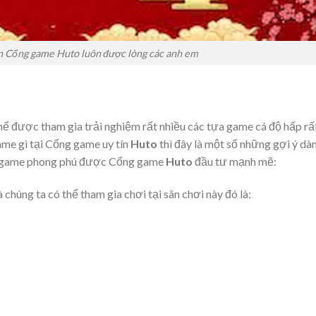
n Cổng game Huto luôn được lòng các anh em
hể được tham gia trải nghiệm rất nhiều các tựa game cá độ hấp rấ
me gì tại Cổng game uy tín
Huto
thì đây là một số những gợi ý dà
ựa game phong phú được Cổng game
Huto
đầu tư mạnh mẽ:
húng ta có thể tham gia chơi tại sân chơi này đó là: