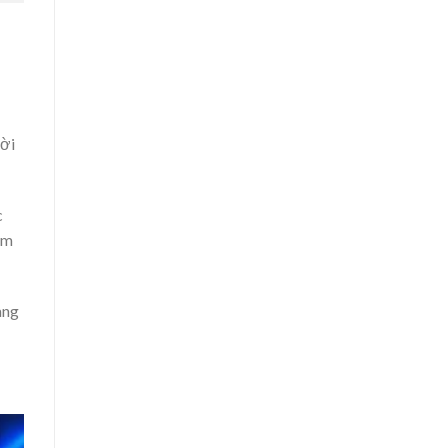
ười
c
em
àng