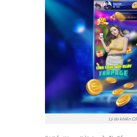
Lý do khiến Cổ