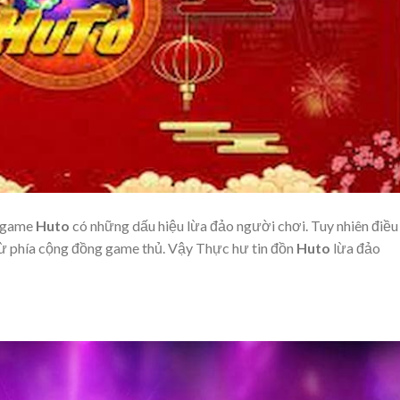
g game
Huto
có những dấu hiệu lừa đảo người chơi. Tuy nhiên điều
từ phía cộng đồng game thủ. Vậy Thực hư tin đồn
Huto
lừa đảo