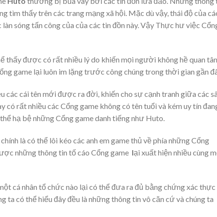
ame
Huto
thường bị bủa vây bởi các tin đồn lừa đảo. Những thông 
g tìm thấy trên các trang mạng xã hội. Mặc dù vậy, thái độ của cá
c làn sóng tấn công của của các tin đồn này. Vậy Thực hư việc Cổn
thể thấy được có rất nhiều lý do khiến mọi người không hề quan tâ
 Cổng game
lại luôn im lặng trước công chúng trong thời gian gần đâ
u các cái tên mới được ra đời, khiến cho sự cạnh tranh giữa các s
nay có rất nhiều các Cổng game không có tên tuổi và kém uy tín đan
ó thể hạ bệ những Cổng game danh tiếng như Huto.
chính là có thể lôi kéo các anh em game thủ về phía những Cổng
 được những thông tin tố cáo Cổng game
l
ại xuất hiện nhiều cùng 
một cá nhân tổ chức nào lại có thể đưa ra đủ bằng chứng xác thực
g ta có thể hiểu đây đều là những thông tin vô căn cứ và chúng ta