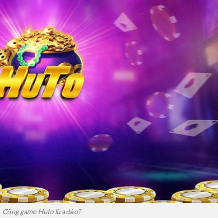
Cổng game Huto lừa đảo?