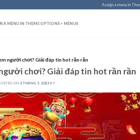
Assign a menu in Th
N A MENU IN THEME OPTIONS > MENUS
m người chơi? Giải đáp tin hot rần rần
gười chơi? Giải đáp tin hot rần rần
POSTED ON
3 THÁNG 5, 2023
BY