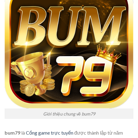
Giới thiệu chung về bum79
bum79
là
Cổng game trực tuyến
được thành lập từ năm