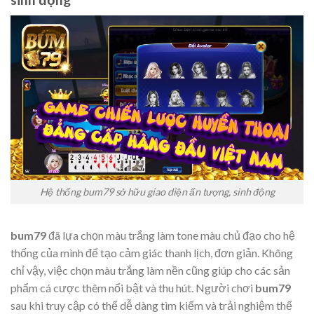
Hệ thống bum79 sở hữu giao diện ấn tượng, sinh động
bum79
đã lựa chọn màu trắng làm tone màu chủ đạo cho hệ
thống của mình để tạo cảm giác thanh lịch, đơn giản. Không
chỉ vậy, việc chọn màu trắng làm nền cũng giúp cho các sản
phẩm cá cược thêm nổi bật và thu hút. Người chơi
bum79
sau khi truy cập có thể dễ dàng tìm kiếm và trải nghiệm thể