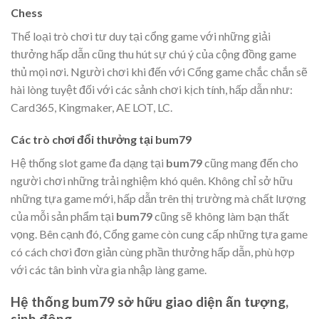
Chess
Thể loại trò chơi tư duy tại
cổng game
với những giải
thưởng hấp dẫn cũng thu hút sự chú ý của cộng đồng game
thủ mọi nơi. Người chơi khi đến với Cổng game chắc chắn sẽ
hài lòng tuyệt đối với các sảnh chơi kịch tính, hấp dẫn như:
Card365, Kingmaker, AE LOT, LC.
Các trò chơi đổi thưởng tại bum79
Hệ thống slot game đa dạng tại
bum79
cũng mang đến cho
người chơi những trải nghiệm khó quên. Không chỉ sở hữu
những tựa game mới, hấp dẫn trên thị trường mà chất lượng
của mỗi sản phẩm tại
bum79
cũng sẽ không làm bạn thất
vọng. Bên cạnh đó, Cổng game còn cung cấp những tựa game
có cách chơi đơn giản cùng phần thưởng hấp dẫn, phù hợp
với các tân binh vừa gia nhập làng game.
Hệ thống bum79 sở hữu giao diện ấn tượng,
sinh động