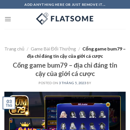
Skip
ADD ANYTHING HERE OR JUST REMOVE IT...
to
content
Trang chủ
/
Game Bài Đổi Thưởng
/
Cổng game bum79 –
địa chỉ đáng tin cậy của giới cá cược
Cổng game bum79 – địa chỉ đáng tin
cậy của giới cá cược
POSTED ON
3 THÁNG 5, 2023
BY
03
Th5